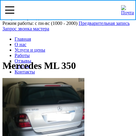
Омск, ул. Пристанционная 21/5
Напротив проходной ОМСКВТОРСЫРЬЁ
Режим работы: с пн-вс (10
00
- 20
00
)
Предварительная запись
Запрос звонка мастера
Главная
О нас
Услуги и цены
Работы
Отзывы
Mercedes ML 350
Статьи
Контакты