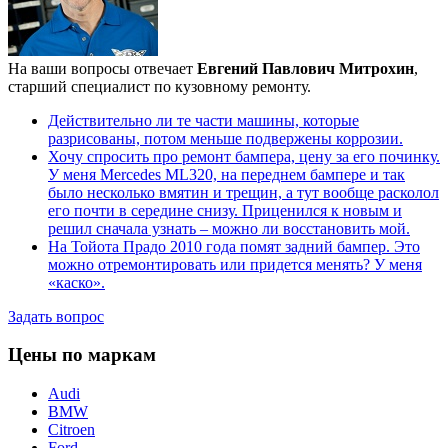
На ваши вопросы отвечает
Евгений Павлович Митрохин
,
старший специалист по кузовному ремонту.
Действительно ли те части машины, которые
разрисованы, потом меньше подвержены коррозии.
Хочу спросить про ремонт бампера, цену за его починку.
У меня Mercedes ML320, на переднем бампере и так
было несколько вмятин и трещин, а тут вообще расколол
его почти в середине снизу. Приценился к новым и
решил сначала узнать – можно ли восстановить мой.
На Тойота Прадо 2010 года помят задний бампер. Это
можно отремонтировать или придется менять? У меня
«каско».
Задать вопрос
Цены по маркам
Audi
BMW
Citroen
Ford