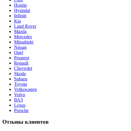
Honda
Hyundai
Infiniti
Kia
Land Rover
Mazda
Mercedes
Mitsubishi
Nissan
Opel
Peugeot
Renault
Chevrolet
Skoda
Subaru
Toyota
Volkswagen
Volvo
ВАЗ
Lexus
Porsche
Отзывы клиентов