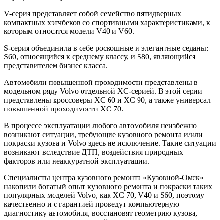
V-серия представляет собой семейство пятидверных
компактных хэтчбеков со спортивными характеристиками, к
которым относятся модели V40 и V60.
S-серия объединила в себе роскошные и элегантные седаны:
S60, относящийся к среднему классу, и S80, являющийся
представителем бизнес класса.
Автомобили повышенной проходимости представлены в
модельном ряду Volvo отдельной XC-серией. В этой серии
представлены кроссоверы XC 60 и XC 90, а также универсал
повышенной проходимости XC 70.
В процессе эксплуатации любого автомобиля неизбежно
возникают ситуации, требующие кузовного ремонта и/или
покраски кузова и Volvo здесь не исключение. Такие ситуации
возникают вследствие ДТП, воздействия природных
факторов или неаккуратной эксплуатации.
Специалисты центра кузовного ремонта «Кузовной-Омск»
накопили богатый опыт кузовного ремонта и покраски таких
популярных моделей Volvo, как XC 70, V40 и S60, поэтому
качественно и с гарантией проведут компьютерную
диагностику автомобиля, восстановят геометрию кузова,