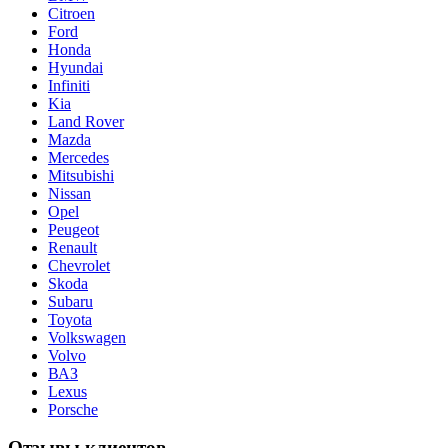
Citroen
Ford
Honda
Hyundai
Infiniti
Kia
Land Rover
Mazda
Mercedes
Mitsubishi
Nissan
Opel
Peugeot
Renault
Chevrolet
Skoda
Subaru
Toyota
Volkswagen
Volvo
ВАЗ
Lexus
Porsche
Отзывы клиентов