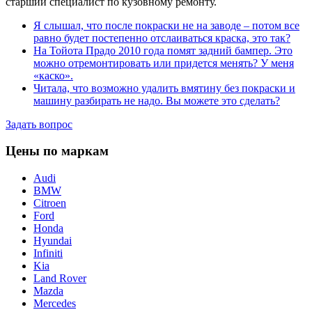
старший специалист по кузовному ремонту.
Я слышал, что после покраски не на заводе – потом все
равно будет постепенно отслаиваться краска, это так?
На Тойота Прадо 2010 года помят задний бампер. Это
можно отремонтировать или придется менять? У меня
«каско».
Читала, что возможно удалить вмятину без покраски и
машину разбирать не надо. Вы можете это сделать?
Задать вопрос
Цены по маркам
Audi
BMW
Citroen
Ford
Honda
Hyundai
Infiniti
Kia
Land Rover
Mazda
Mercedes