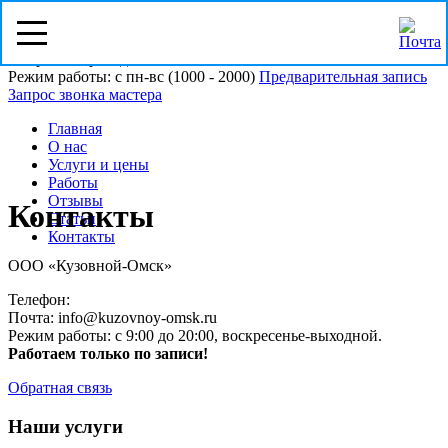
Омск, ул. Пристанционная 21/5
Напротив проходной ОМСКВТОРСЫРЬЁ
Режим работы: с пн-вс (10
00
- 20
00
)
Предварительная запись
Запрос звонка мастера
Главная
О нас
Услуги и цены
Работы
Отзывы
Контакты
Статьи
Контакты
ООО «Кузовной-Омск»
Телефон:
Почта: info@kuzovnoy-omsk.ru
Режим работы: с 9:00 до 20:00, воскресенье-выходной.
Работаем только по записи!
Обратная связь
Наши услуги