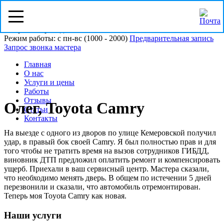
Омск, ул. Пристанционная 21/5
Напротив проходной ОМСКВТОРСЫРЬЁ
Режим работы: с пн-вс (10
00
- 20
00
)
Предварительная запись
Запрос звонка мастера
Главная
О нас
Услуги и цены
Работы
Отзывы
Олег, Toyota Camry
Статьи
Контакты
На выезде с одного из дворов по улице Кемеровской получил
удар, в правый бок своей Camry. Я был полностью прав и для
того чтобы не тратить время на вызов сотрудников ГИБДД,
виновник ДТП предложил оплатить ремонт и компенсировать
ущерб. Приехали в ваш сервисный центр. Мастера сказали,
что необходимо менять дверь. В общем по истечении 5 дней
перезвонили и сказали, что автомобиль отремонтирован.
Теперь моя Toyota Camry как новая.
Наши услуги