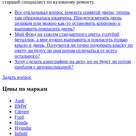
старший специалист по кузовному ремонту.
Все откладывал вопрос ремонта помятой двери, теперь
там образовалась ржавчина. Придется менять дверь
целиком или можно как-то остановить коррозию и
выправить-покрасить дверь?
Мой Форд не совсем стандартного цвета, голубой
металлик, а мне нужно выправить и покрасить только
крыло и дверь. Получится ли точно подобрать краску по
цвету, не будут ли они потом отличаться от всего
остального?
Хочу сделать аэрографию на авто, но не будет ли потом
проблем с автоинспекцией?
Задать вопрос
Цены по маркам
Audi
BMW
Citroen
Ford
Honda
Hyundai
Infiniti