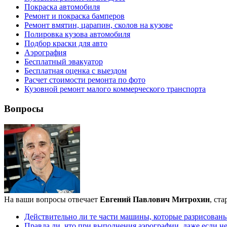
Покраска автомобиля
Ремонт и покраска бамперов
Ремонт вмятин, царапин, сколов на кузове
Полировка кузова автомобиля
Подбор краски для авто
Аэрография
Бесплатный эвакуатор
Бесплатная оценка с выездом
Расчет стоимости ремонта по фото
Кузовной ремонт малого коммерческого транспорта
Вопросы
На ваши вопросы отвечает
Евгений Павлович Митрохин
, ст
Действительно ли те части машины, которые разрисован
Правда ли, что при выполнения аэрографии, даже если не