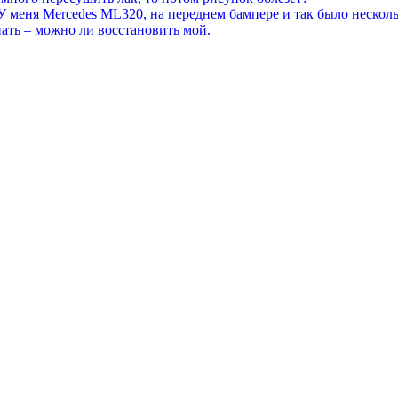
 У меня Mercedes ML320, на переднем бампере и так было несколь
ать – можно ли восстановить мой.