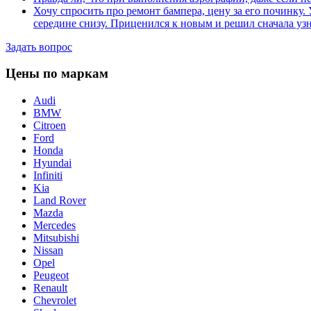
Хочу спросить про ремонт бампера, цену за его починку.
середине снизу. Приценился к новым и решил сначала узн
Задать вопрос
Цены по маркам
Audi
BMW
Citroen
Ford
Honda
Hyundai
Infiniti
Kia
Land Rover
Mazda
Mercedes
Mitsubishi
Nissan
Opel
Peugeot
Renault
Chevrolet