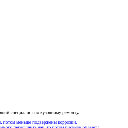
арший специалист по кузовному ремонту.
ы, потом меньше подвержены коррозии.
много пересушить лак, то потом рисунок облезет?